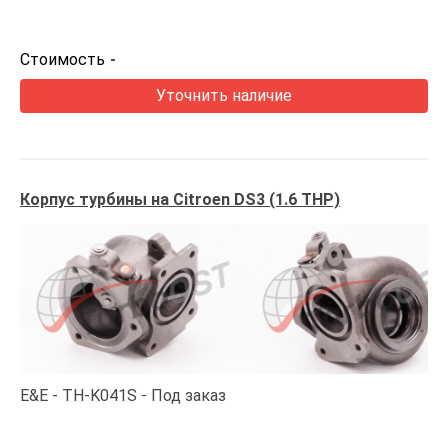
Стоимость
-
Уточнить наличие
Корпус турбины на Citroen DS3 (1.6 THP)
E&E
TH-K041S
Под заказ