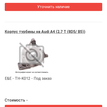
Уточнить наличие
Корпус турбины на Audi A4 (2.7 T (8D5/ B5))
E&E
TH-K012
Под заказ
Стоимость
-