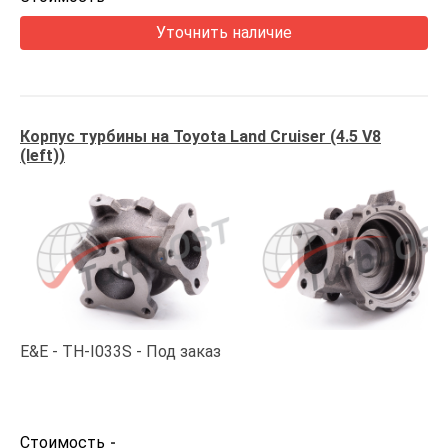
Уточнить наличие
Корпус турбины на Toyota Land Cruiser (4.5 V8
(left))
E&E
TH-I033S
Под заказ
Стоимость
-