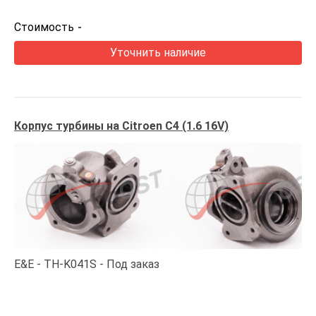
Стоимость
-
Уточнить наличие
Корпус турбины на Citroen C4 (1.6 16V)
E&E
TH-K041S
Под заказ