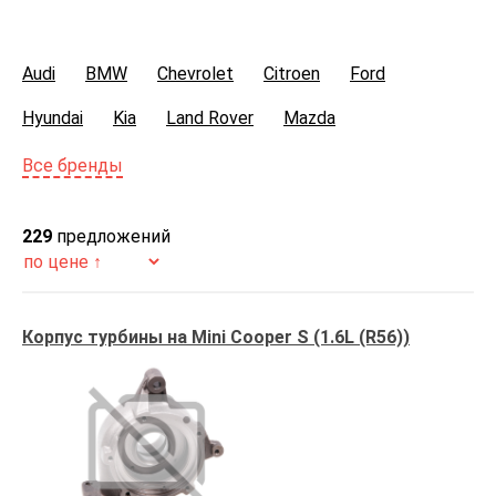
Audi
BMW
Chevrolet
Citroen
Ford
Hyundai
Kia
Land Rover
Mazda
Mercedes-Benz
Mini
Mitsubishi
Opel
Все бренды
Peugeot
Pontiac
Renault
Seat
Skoda
229
предложений
Toyota
Volkswagen
Volvo
Корпус турбины на Mini Cooper S (1.6L (R56))