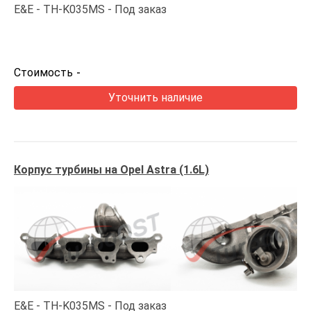
E&E
TH-K035MS
Под заказ
Стоимость
-
Уточнить наличие
Корпус турбины на Opel Astra (1.6L)
E&E
TH-K035MS
Под заказ