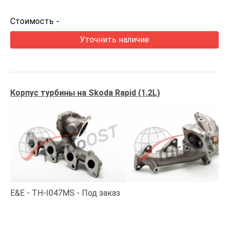
Стоимость
-
Уточнить наличие
Корпус турбины на Skoda Rapid (1.2L)
E&E
TH-I047MS
Под заказ