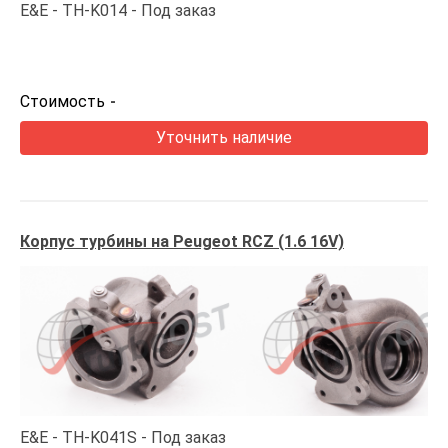
E&E
TH-K014
Под заказ
Стоимость
-
Уточнить наличие
Корпус турбины на Peugeot RCZ (1.6 16V)
E&E
TH-K041S
Под заказ