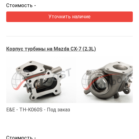
Стоимость
-
Уточнить наличие
Корпус турбины на Mazda CX-7 (2.3L)
E&E
TH-K060S
Под заказ
Стоимость
-