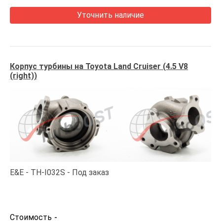
Уточнить наличие
Корпус турбины на Toyota Land Cruiser (4.5 V8
(right))
E&E
TH-I032S
Под заказ
Стоимость
-