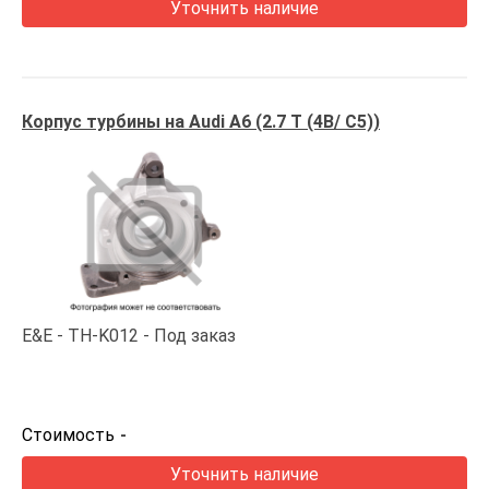
Уточнить наличие
Корпус турбины на Audi A6 (2.7 T (4B/ C5))
E&E
TH-K012
Под заказ
Стоимость
-
Уточнить наличие