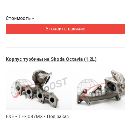
Стоимость
-
Уточнить наличие
Корпус турбины на Skoda Octavia (1.2L)
E&E
TH-I047MS
Под заказ